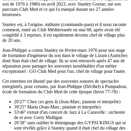
son de 1976 à 1980) en avril 2023, avec Stanley Gorsse, sur son
parcours Club Med et ce qui l'a marqué durant ses 27 années
heureuses.
Stanley est, à l'origine, militaire (commando-para) et il nous raconte
comment, entré au Club Méditerranée en mai 68, après avoir été
congédié à 3 reprises, il est rapidement devenu chef de village plus
de 20 ans.
Jean-Philippe a connu Stanley en février-mars 1976 pour son stage
de formation d'ingénieur du son dans le village de Lizum (Autriche)
dont Stan était chef de village. Ils se sont retrouvés après 47 ans de
séparation pour partager les souvenirs inoubliables d'un métier
exceptionnel : GO Club Med pour l'un, chef de village pour l'autre.
Cet entretien est illustré par des souvenirs sonores de spectacles
enregistrés, pour certains, par Jean-Philippe (Décibel) à Pompadour,
école de formation du Club Med de cette époque (hiver 77-78) :
20'27'' Chez ces gens là (Jean-Marc, pianiste et interprète)
39'25'' Maria (Jean-Marc, pianiste et interprète)
53'46'' extrait d'un concert de Jazz à La Caravelle : orchestre
de et avec Gerry Mulligan
26'38'' sans oublier le témoignage des GYPSI KINGS qui se
sont révélés grâce à Stanley quand il était chef du village des